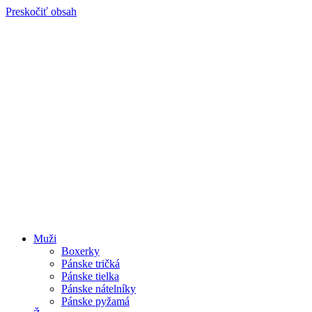
Preskočiť obsah
Muži
Boxerky
Pánske tričká
Pánske tielka
Pánske nátelníky
Pánske pyžamá