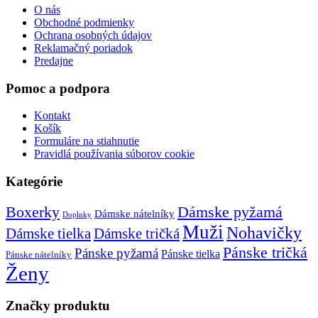
O nás
Obchodné podmienky
Ochrana osobných údajov
Reklamačný poriadok
Predajne
Pomoc a podpora
Kontakt
Košík
Formuláre na stiahnutie
Pravidlá používania súborov cookie
Kategórie
Boxerky
Dámske pyžamá
Dámske nátelníky
Doplnky
Muži
Nohavičky
Dámske tielka
Dámske tričká
Pánske tričká
Pánske pyžamá
Pánske tielka
Pánske nátelníky
Ženy
Značky produktu