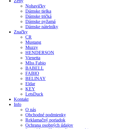
Ženy
Nohavičky
Dámske tielka
Dámske tričká
Dámske pyžamá
Dámske nátelníky
Značky
CR
Mustang
Muzzy
HENDERSON
Vienetta
MIss Fabio
BABELL
FABIO
BELINAY
Eldar
KEY
LetsDuck
Kontakt
Info
O nás
Obchodné podmienky
Reklamačný poriadok
Ochrana osobných údajov