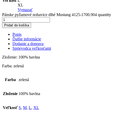
Veľkosť
L
XL
Vymazať
Pánske pyžamové nohavice dlhé Mustang 4125-1700.904 quantity
Pridať do košíka
Popis
Ďalšie informácie
Dodanie a doprava
Sprievodca veľkosťami
Zloženie: 100% bavlna
Farba: zelená
Farba
zelená
Zloženie
100% bavlna
Veľkosť
S
,
M
,
L
,
XL