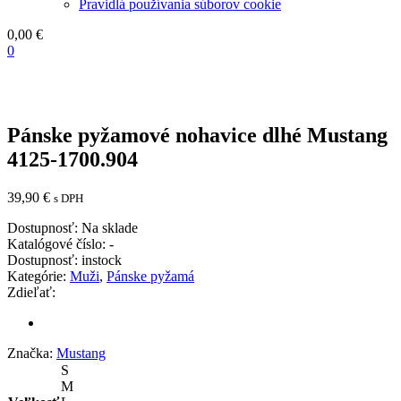
Pravidlá používania súborov cookie
0,00
€
0
Pánske pyžamové nohavice dlhé Mustang
4125-1700.904
39,90
€
s DPH
Dostupnosť:
Na sklade
Katalógové číslo:
-
Dostupnosť:
instock
Kategórie:
Muži
,
Pánske pyžamá
Zdieľať:
Značka:
Mustang
S
M